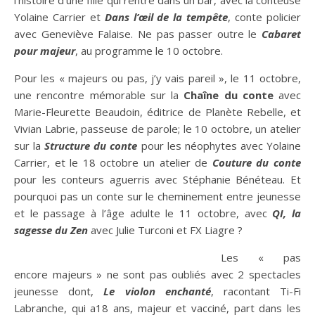
l’histoire d’une fille qui rentre dans un bar, avec la conteuse
Yolaine Carrier et
Dans l’œil de la tempête
, conte policier
avec Geneviève Falaise. Ne pas passer outre le
Cabaret
pour majeur
, au programme le 10 octobre.
Pour les « majeurs ou pas, j’y vais pareil », le 11 octobre,
une rencontre mémorable sur la
Chaîne du conte
avec
Marie-Fleurette Beaudoin, éditrice de Planète Rebelle, et
Vivian Labrie, passeuse de parole; le 10 octobre, un atelier
sur la
Structure du conte
pour les néophytes avec Yolaine
Carrier, et le 18 octobre un atelier de
Couture du conte
pour les conteurs aguerris avec Stéphanie Bénéteau. Et
pourquoi pas un conte sur le cheminement entre jeunesse
et le passage à l’âge adulte le 11 octobre, avec
QI, la
sagesse du Zen
avec Julie Turconi et FX Liagre ?
Les « pas
encore majeurs » ne sont pas oubliés avec 2 spectacles
jeunesse dont,
Le violon enchanté
, racontant Ti-Fi
Labranche, qui a18 ans, majeur et vacciné, part dans les