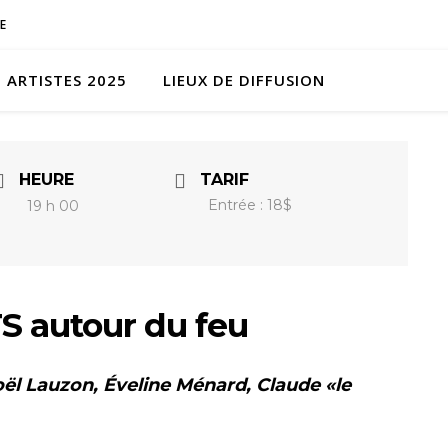
E
ARTISTES 2025
LIEUX DE DIFFUSION
HEURE
TARIF
Entrée : 18$
19 h 00
 autour du feu
oël Lauzon, Éveline Ménard, Claude «le