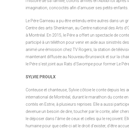
l’histoire de sa famille, colons arrivés en Abitibi tôt après 
imagination, concoctés afin d’amuser ses petits-enfants.
Le Pére Garneau a pu être entendu entre autres dans un gr
Centre des arts Shenkman, au Centre national des Arts d’
à Montréal. En 2015, le Pére a offert un spectacle de contes
participé à un téléthon pour venir en aide aux sinistrés de
animé une émission chez TV Rogers, la station de télév
maintenant diffusée au Nouveau-Brunswick et sur la chaine
le Pére s’est joint aux Rats d’Swompe pour former Le Pé
SYLVIE PROULX
Conteuse et chanteuse, Sylvie côtoie le conte depuis les an
international de Montréal, durant le marathon du conte en 
contés en Estrie, à plusieurs reprises. Elle a aussi partic
devenue un besoin de dire, toucher par le conte, aller cherch
le déposer dans l’âme de ceux et celles qui le reçoivent. El
humaine pour que celle-ci ait le droit d’exister, d’être accu