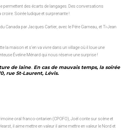
ui se permettent des écarts de langages. Des conversations
croire. Soirée ludique et surprenante !
e du Canada par Jacques Cartier, avec le Pére Garneau, et Ti-Jean
tte la maison et s’en va vivre dans un village où il loue une
nteuse Éveline Ménard qui nous réserve une surprise !
ure de laine
..
En cas de mauvais temps, la soirée
0, rue St-Laurent, Lévis.
rimoine oral franco-ontarien (CPOFO), Joël conte sur scène et
arst, il aime mettre en valeur il aime mettre en valeur le Nord et