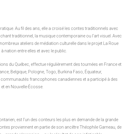
atique. Au fil des ans, elle a croisé les contes traditionnels avec
e chant traditionnel, la musique contemporaine ou l’art visuel. Avec
ombreux ateliers de médiation culturelle dans le projet La Roue
nation entre elles et avec le public.
ions du Québec, effectue régulièrement des tournées en France et
nce, Belgique, Pologne, Togo, Burkina Faso, Équateur,
 les communautés francophones canadiennes et a participé à des
 et en Nouvelle-Écosse.
 ontarien, est l’un des conteurs les plus en demande de la grande
s contes proviennent en partie de son ancêtre Théophile Garneau, de