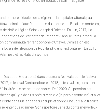
la « grande répression », ou le résultat de son infatigable
and nombre d’écoles de la région de la capitale nationale, au
Ottawa ainsi qu’aux Dimanches du conte et au Balai des conteurs,
 de Noël à l’église Saint- Joseph d’Orléans. En juin, 2017, il a
s inondations de l’est ontarien. Pendant 3 ans, le Pére Garneau a
ision communautaire francophone d’Ottawa. L’émission est
 locale de télévision de Rockland, dans l’est ontarien. En 2015,
re Garneau et les Rats d’Swompe.
nées 2000. Elle a conté dans plusieurs festivals dont le festival
2017, le festival Contabadour en 2018, le festival les jours sont
ipé à la virée des semeurs de contes l’été 2020. Sa passion est
er ce qu’il y a de plus précieux en elle (la parole conteuse) et aller
le conte dans un langage du peuple et donne une voix à la fragilité
eillie, entendue et aimée. Son répertoire varie du conte merveilleux