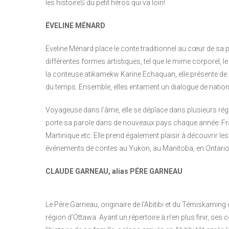
les histoireS du petit héros qui va loin!
ÉVELINE MÉNARD
Eveline Ménard place le conte traditionnel au cœur de sa pr
différentes formes artistiques, tel que le mime corporel, l
la conteuse atikamekw Karine Echaquan, elle présente de n
du temps. Ensemble, elles entament un dialogue de nation à 
Voyageuse dans l’âme, elle se déplace dans plusieurs rég
porte sa parole dans de nouveaux pays chaque année: Fra
Martinique etc. Elle prend également plaisir à découvrir
événements de contes au Yukon, au Manitoba, en Ontario
CLAUDE GARNEAU, alias PÉRE GARNEAU
Le Pére Garneau, originaire de l’Abitibi et du Témiskaming
région d’Ottawa. Ayant un répertoire à n’en plus finir, se