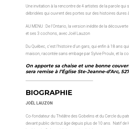
Une invitation à la rencontre de 4 artistes de la parole q
débridées qui ouvrent des portes sur des histoires dures à 
AU MENU : De l’Ontario, la version inédite de la découvert
et ses 3 cochons, avec Joël Lauzon
Du Québec, c’est l’histoire d’un gars, qui enfin à 18 ans qui
maison, racontée sans embage par Sylvie Proulx, et la co
On apporte sa chaise et une bonne couvert
sera remise à l’Église Ste-Jeanne-d’Arc, 527
_______________________________________
BIOGRAPHIE
JOËL LAUZON
Co-fondateur du Théâtre des Gobelins et du Cercle du pat
devant public de tout âge depuis plus de 10 ans. Natif de He