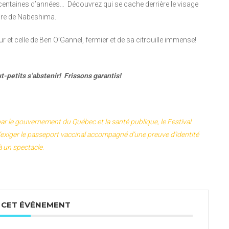
s centaines d’années… Découvrez qui se cache derrière le visage
mpire de Nabeshima.
r et celle de Ben O’Gannel, fermier et de sa citrouille immense!
t-petits s’abstenir! Frissons garantis!
r le gouvernement du Québec et la santé publique, le Festival
 d’exiger le passeport vaccinal accompagné d’une preuve d’identité
à un spectacle
.
 CET ÉVÉNEMENT