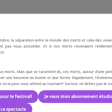
ctobre, la séparation entre le monde des morts et celui des vivan
nent pas nous posséder. Et si nos morts revenaient réelleme
st.
ux morts. Mais que se racontent-ils, ces morts, autour d’une pin
er une beuverie en bonne et due forme. Rapidement, l’événemen
e où la peur vous attend au tournant? Surtout, ne lâchez pas le v
ur le festival!
Je veux mon abonnement étudian
 ce spectacle